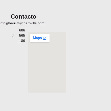
Contacto
info@berruttiycharovilla.com
686
565
186