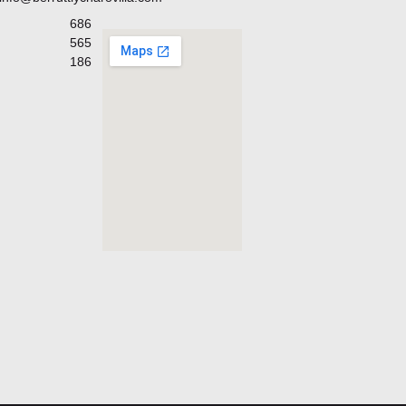
686
565
186