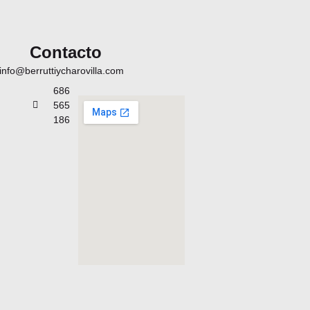
Contacto
info@berruttiycharovilla.com
686
565
186