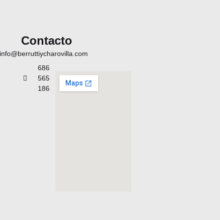
Contacto
info@berruttiycharovilla.com
686
565
186