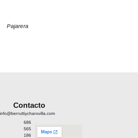
Pajarera
Contacto
info@berruttiycharovilla.com
686
565
186