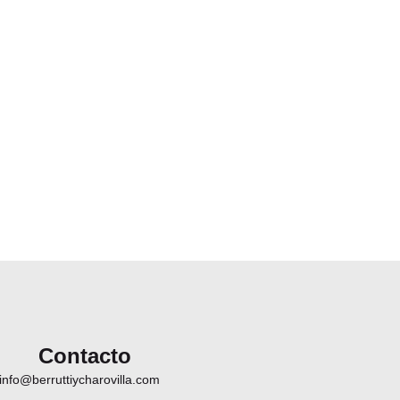
Contacto
info@berruttiycharovilla.com