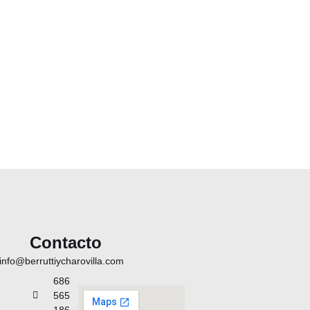
Contacto
info@berruttiycharovilla.com
686
565
186