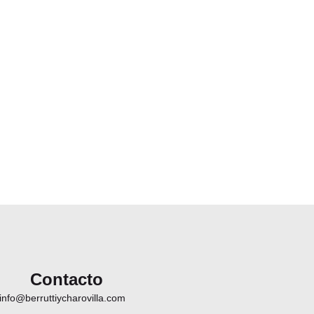
Contacto
info@berruttiycharovilla.com