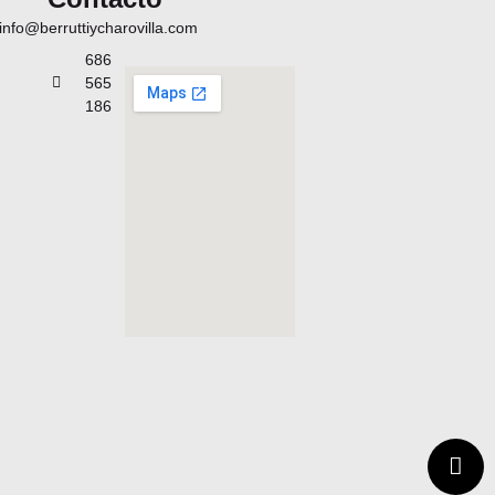
info@berruttiycharovilla.com
686
565
186