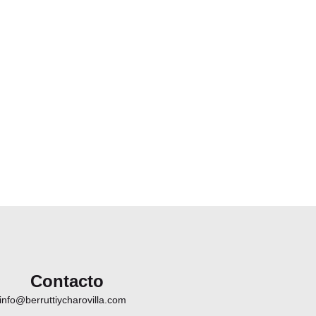
Contacto
info@berruttiycharovilla.com